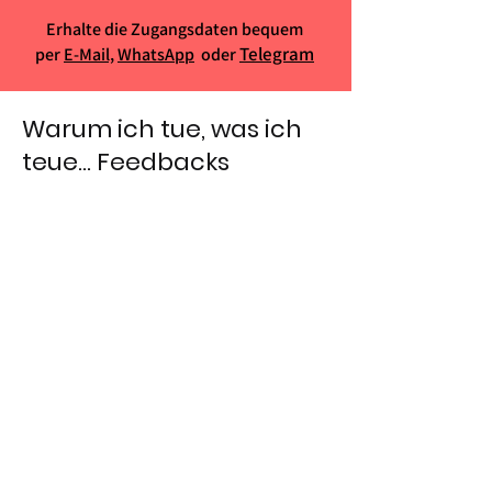
Erhalte die Zugangsdaten bequem
Telegram
per
E-Mail,
WhatsApp
oder
Warum ich tue, was ich
teue... Feedbacks